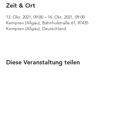
Zeit & Ort
13. Okt. 2021, 09:00 – 14. Okt. 2021, 09:00
Kempten (Allgäu), Bahnhofstraße 61, 87435
Kempten (Allgäu), Deutschland
Diese Veranstaltung teilen
Impressum
Datenschutz
© 2022 SoWiSo - Netzwerk für
Soziales und Gesundheit e.V.