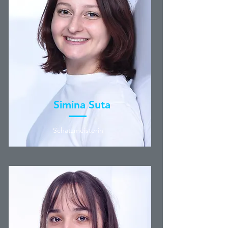
Simina Suta
Schatzmeisterin