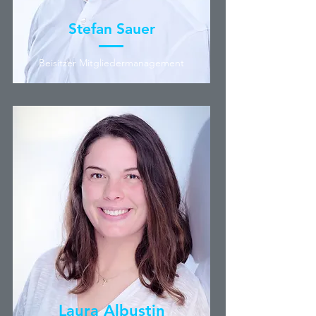
Stefan Sauer
Beisitzer Mitgliedermanagement
Laura Albustin