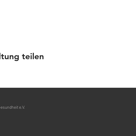
tung teilen
esundheit e.V.