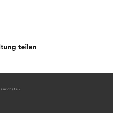
tung teilen
esundheit e.V.