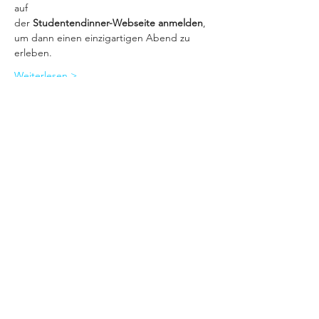
auf
der 
Studentendinner-Webseite anmelden
, 
um dann einen einzigartigen Abend zu 
erleben.
Weiterlesen >
Diese Veranstaltung teilen
Impressum
Datenschutz
© 2022 SoWiSo - Netzwerk für